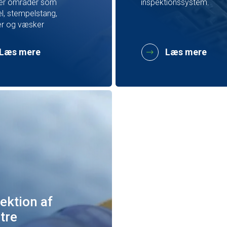
er områder som
inspektionssystem.
l, stempelstang,
ter og væsker
Læs mere
Læs mere
ektion af
tre