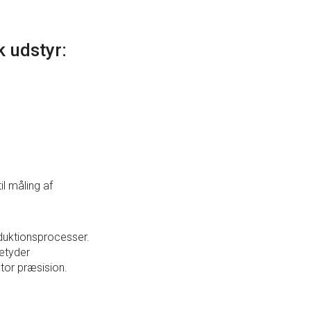
k udstyr:
il måling af
oduktionsprocesser.
betyder
stor præsision.