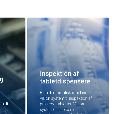
Inspektion af
og
tabletdispensere
Et fuldautomatisk machine
s
vision system til inspektion af
fuldt
pakkede tabletter. Vision-
systemet inspicerer