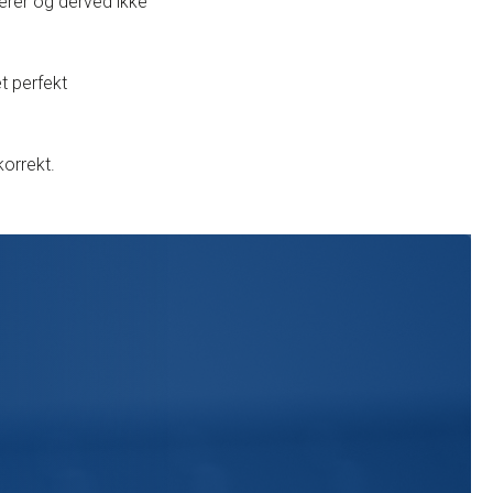
erer og derved ikke
t perfekt
korrekt.