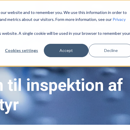
 our website and to remember you. We use this information in order to
and metrics about our visitors. Form more information, see our
Privacy
Priser
Om os
Learning Center
is website. A single cookie will be used in your browser to remember you
Cookies settings
Accept
Decline
 til inspektion af
tyr