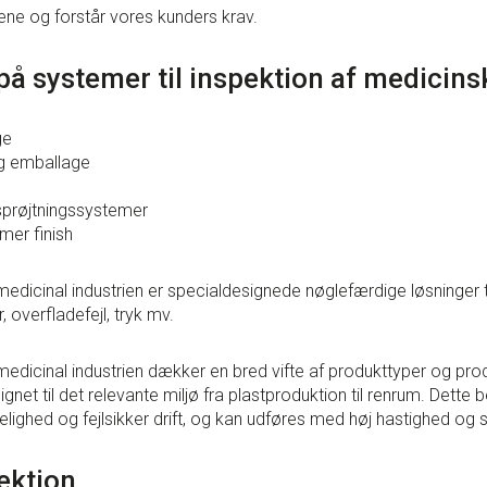
ene og forstår vores kunders krav.
å systemer til inspektion af medicins
ge
og emballage
sprøjtningssystemer
mer finish
 medicinal industrien er specialdesignede nøglefærdige løsninger t
 overfladefejl, tryk mv.
l medicinal industrien dækker en bred vifte af produkttyper og pr
gnet til det relevante miljø fra plastproduktion til renrum. Dette 
elighed og fejlsikker drift, og kan udføres med høj hastighed og 
ektion