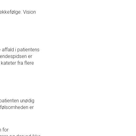
rækkefølge. Vision
 affald i patientens
r endespidsen er
kateter fra flere
 patienten unødig
nsfølsomheden er
n for