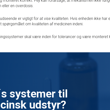
g monteret korrekt. Fejl kan forårsage, at mekanismen ikke fung
 eller en overdosis.
dseende er vigtigt for at vise kvaliteten. Hvis enheden ikke har e
t spørgsmålet om kvaliteten af medicinen indeni.
ningssystemer skal være inden for tolerancer og være monteret 
s systemer til
icinsk udstyr?