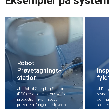
Eksempler på systeme
Robot
Prøvetagnings-
Insp
station
fyld
JLI Robot Sampling Station
JLI's s
(RSS) er et ideelt værktøj til en
revner 
produktion, hvor meget
det mu
præcise målinger er afgørende,
splinte