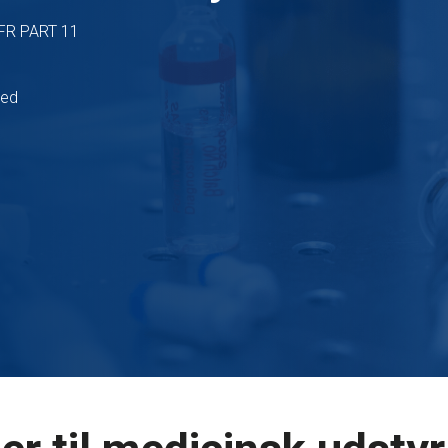
CFR PART 11
hed