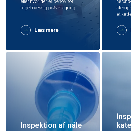
eller hvor der er behov for
herund
regelmæssig prøvetagning
stempe
etiket
Læs mere
Insp
Inspektion af nåle
kate