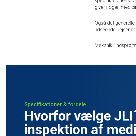
specifikationerne o
giver nogen medicin
Også det generelle u
udseende, rejser de
Mekanik i indsprøjt
Specifikationer & fordele
Hvorfor vælge JLI´
inspektion af med