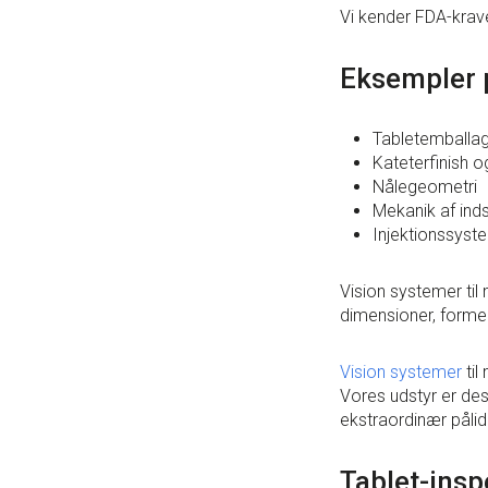
Vi kender FDA-krav
Eksempler p
Tabletemballa
Kateterfinish 
Nålegeometri
Mekanik af ind
Injektionssyste
Vision systemer til
dimensioner, former,
Vision systemer
ti
Vores udstyr er desi
ekstraordinær pålid
Tablet-insp