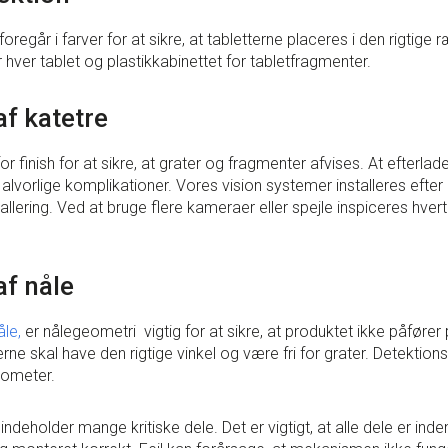
oregår i farver for at sikre, at tabletterne placeres i den rigtige 
 hver tablet og plastikkabinettet for tabletfragmenter.
af katetre
or finish for at sikre, at grater og fragmenter afvises. At efterlade
alvorlige komplikationer. Vores vision systemer installeres efte
llering. Ved at bruge flere kameraer eller spejle inspiceres hvert 
af nåle
åle,
er nålegeometri vigtig for at sikre, at produktet ikke påfører
ne skal have den rigtige vinkel og være fri for grater. Detektio
rometer.
ndeholder mange kritiske dele. Det er vigtigt, at alle dele er inde