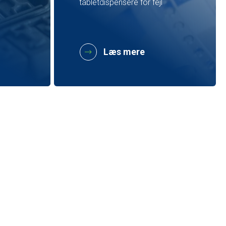
tabletdispensere for fejl
Læs mere