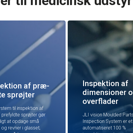
r til medicinsk udstyr
Inspektion af
ektion af præ-
dimensioner 
te sprøjter
overflader
ystem til inspektion af
i prefyldte sprøjter gør
JLI vision Moulded Part
ligt at opdage små
Inspection System er et 
r og revner i glasset,
automatiseret 100 %