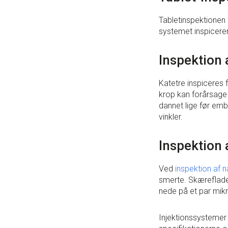
Tabletinspektionen f
systemet inspicerer
Inspektion 
Katetre inspiceres f
krop kan forårsage 
dannet lige før emba
vinkler.
Inspektion 
Ved
inspektion af n
smerte. Skæreflader
nede på et par mik
Injektionssystemer i