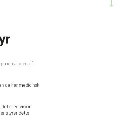
yr
i produktionen af
den da har medicinsk
bejdet med vision
der styrer dette