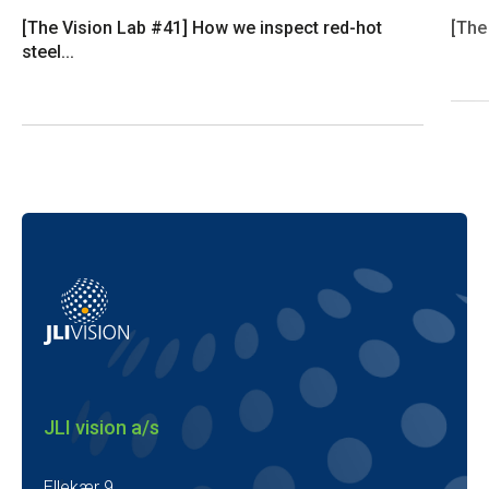
[The Vision Lab #41] How we inspect red-hot
[The
steel...
JLI vision a/s
Ellekær 9