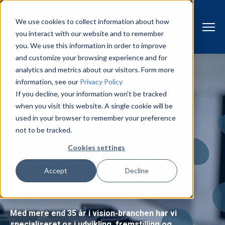
We use cookies to collect information about how
you interact with our website and to remember
you. We use this information in order to improve
and customize your browsing experience and for
analytics and metrics about our visitors. Form more
information, see our
Privacy Policy
If you decline, your information won’t be tracked
Effektiv
when you visit this website. A single cookie will be
used in your browser to remember your preference
kvalitetskontrol
not to be tracked.
Cookies settings
gennem avanceret
Accept
Decline
vision teknologi
Med mere end 35 år i vision-branchen har vi
specialiseret os i udvikling, fremstilling og