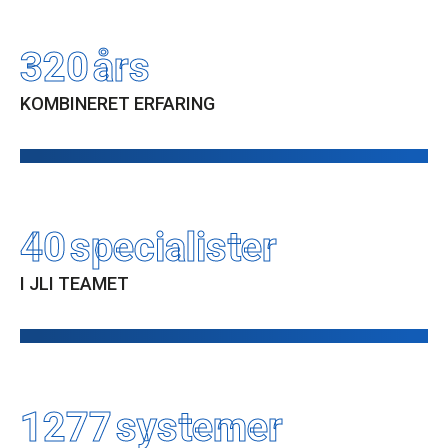
400
års
KOMBINERET ERFARING
40
specialister
I JLI TEAMET
1407
systemer