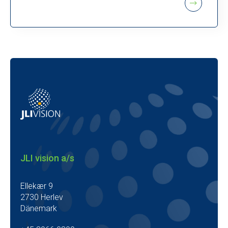
JLI vision a/s
Ellekær 9
2730 Herlev
Dänemark